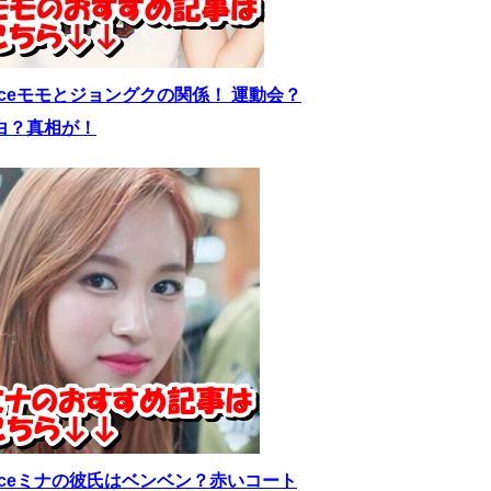
wiceモモとジョングクの関係！ 運動会？
白？真相が！
wiceミナの彼氏はベンベン？赤いコート