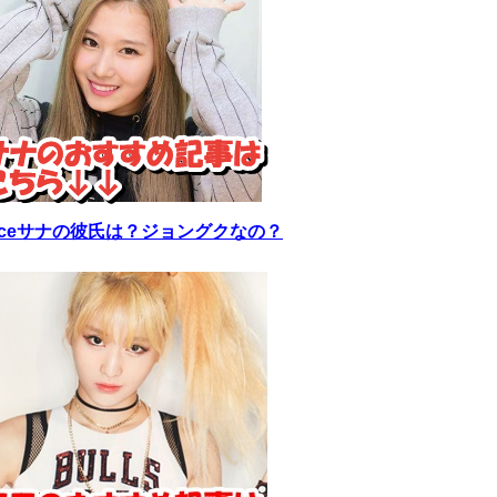
wiceサナの彼氏は？ジョングクなの？