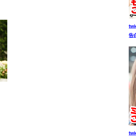
t
告
t