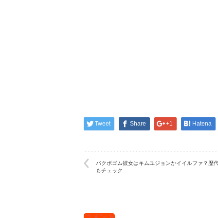
Tweet
Share
+1
Hatena
パクボゴム彼女はキムユジョンかイイルファ？歴
もチェック
コメント