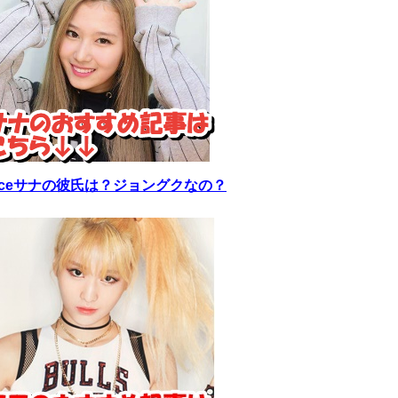
wiceサナの彼氏は？ジョングクなの？