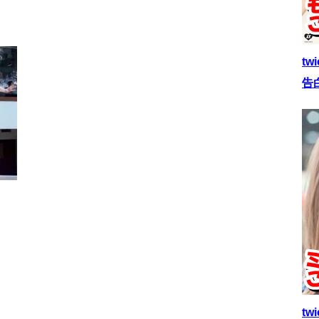
t
告
t