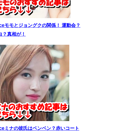
wiceモモとジョングクの関係！ 運動会？
白？真相が！
wiceミナの彼氏はベンベン？赤いコート