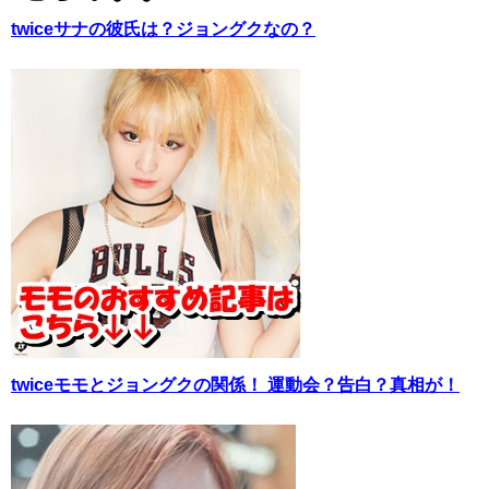
twiceサナの彼氏は？ジョングクなの？
twiceモモとジョングクの関係！ 運動会？告白？真相が！