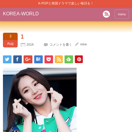
K-POPと韓国ドラマで楽しい毎日を！
KOREA-WORLD
menu
1
3
Aug
mine
2018
コメントを書く