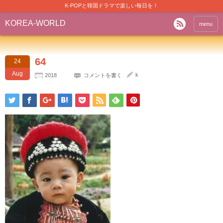
K-POPと韓国ドラマで楽しい毎日を！
KOREA-WORLD
menu
64
24
Aug
k
2018
コメントを書く