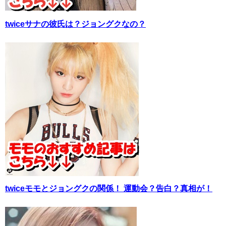
twiceサナの彼氏は？ジョングクなの？
twiceモモとジョングクの関係！ 運動会？告白？真相が！