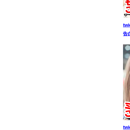
t
告
t