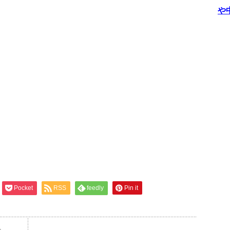
や
Pocket
RSS
feedly
Pin it
た