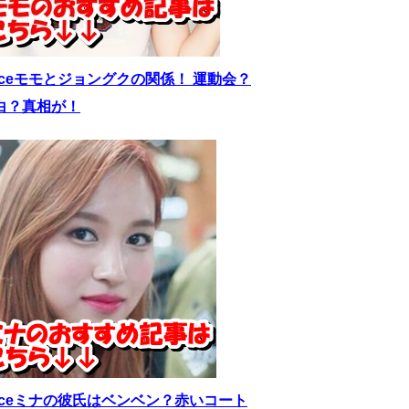
wiceモモとジョングクの関係！ 運動会？
白？真相が！
wiceミナの彼氏はベンベン？赤いコート