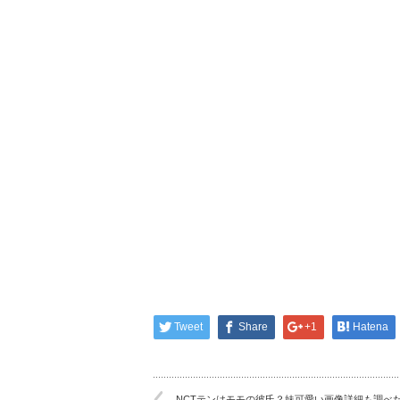
Tweet
Share
+1
Hatena
NCTテンはモモの彼氏？妹可愛い画像詳細も調べ