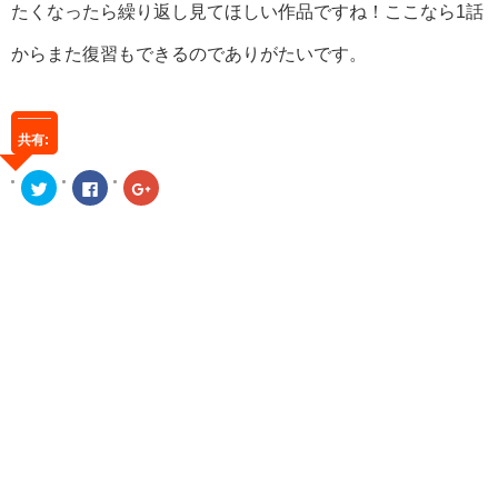
たくなったら繰り返し見てほしい作品ですね！ここなら1話
からまた復習もできるのでありがたいです。
共有:
ク
Facebook
ク
リ
で
リ
ッ
共
ッ
ク
有
ク
し
す
し
て
る
て
Twitter
に
Google+
で
は
で
共
ク
共
有
リ
有
(新
ッ
(新
し
ク
し
い
し
い
ウ
て
ウ
ィ
く
ィ
ン
だ
ン
ド
さ
ド
ウ
い
ウ
で
(新
で
開
し
開
き
い
き
ま
ウ
ま
す)
ィ
す)
ン