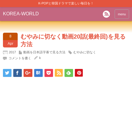
K-POPと韓国ドラマで楽しい毎日を！
KOREA-WORLD
menu
むやみに切なく動画20話(最終回)を見る
8
方法
Apr
2017
動画を日本語字幕で見る方法
むやみに切なく
k
コメントを書く