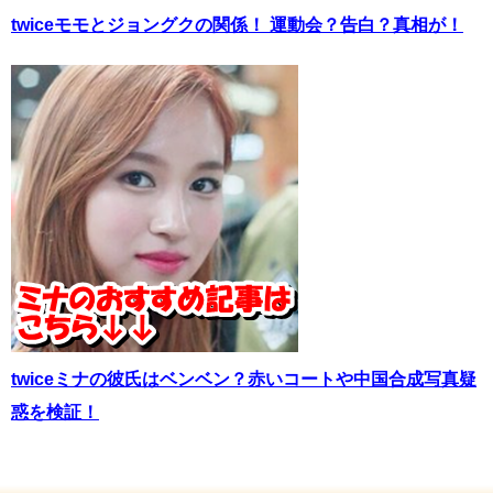
twiceモモとジョングクの関係！ 運動会？告白？真相が！
twiceミナの彼氏はベンベン？赤いコートや中国合成写真疑
惑を検証！