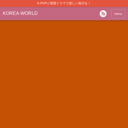
K-POPと韓国ドラマで楽しい毎日を！
KOREA-WORLD
menu