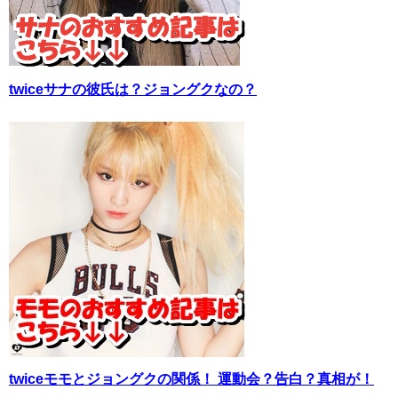
twiceサナの彼氏は？ジョングクなの？
twiceモモとジョングクの関係！ 運動会？告白？真相が！