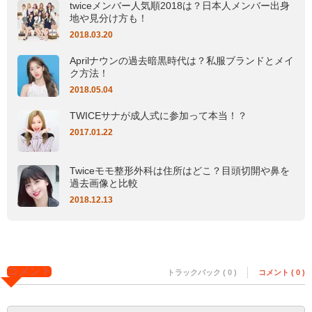
twiceメンバー人気順2018は？日本人メンバー出身
地や見分け方も！
2018.03.20
Aprilナウンの過去暗黒時代は？私服ブランドとメイ
ク方法！
2018.05.04
TWICEサナが成人式に参加って本当！？
2017.01.22
Twiceモモ整形外科は住所はどこ？目頭切開や鼻を
過去画像と比較
2018.12.13
コメント
トラックバック ( 0 )
コメント ( 0 )