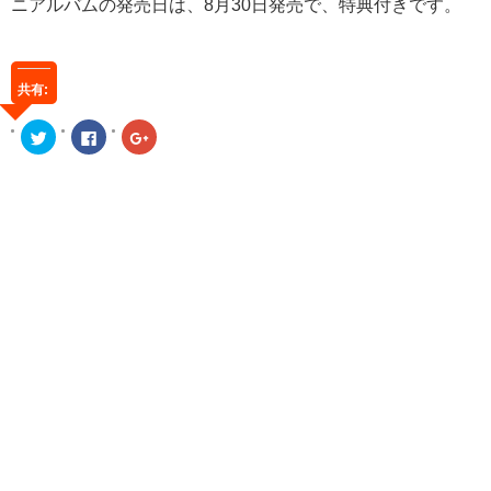
ニアルバムの発売日は、8月30日発売で、特典付きです。
共有:
ク
Facebook
ク
リ
で
リ
ッ
共
ッ
ク
有
ク
し
す
し
て
る
て
Twitter
に
Google+
で
は
で
共
ク
共
有
リ
有
(新
ッ
(新
し
ク
し
い
し
い
ウ
て
ウ
ィ
く
ィ
ン
だ
ン
ド
さ
ド
ウ
い
ウ
で
(新
で
開
し
開
き
い
き
ま
ウ
ま
す)
ィ
す)
ン
ド
ウ
で
開