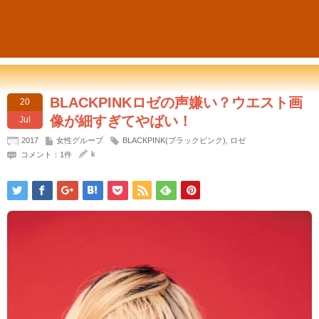
BLACKPINKロゼの声嫌い？ウエスト画
20
像が細すぎてやばい！
Jul
2017
女性グループ
BLACKPINK(ブラックピンク)
,
ロゼ
k
コメント：1件