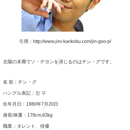
引用：http://www.jiro-kankoku.com/jin-goo-p/
太陽の末裔でソ・デヨンを演じるのはチン・グです。
名 前：チン・グ
ハングル表記：진 구
生年月日：1980年7月20日
身長/体重：178cm,63kg
職業：タレント、俳優